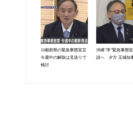
10都府県の緊急事態宣言
沖縄“準”緊急事態
今週中の解除は見送りで
請へ 夕方 玉城知
検討