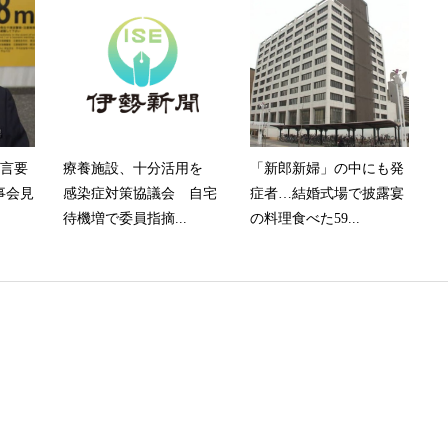
宣言要
療養施設、十分活用を
「新郎新婦」の中にも発
事会見
感染症対策協議会 自宅
症者…結婚式場で披露宴
待機増で委員指摘...
の料理食べた59...