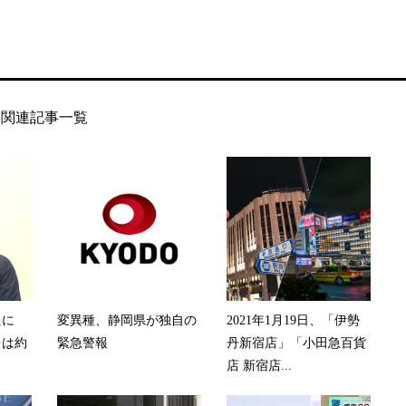
関連記事一覧
たに
変異種、静岡県が独自の
2021年1月19日、「伊勢
台は約
緊急警報
丹新宿店」「小田急百貨
店 新宿店...