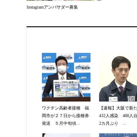
Instagramアンバサダー募集
ワクチン高齢者接種 福
【速報】大阪で新
岡市が２７日から接種券
432人感染 400人
発送 ５月中旬頃...
2カ月ぶり ...