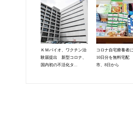
ＫＭバイオ、ワクチン治
コロナ自宅療養者
験届提出 新型コロナ、
10日分を無料宅配
国内初の不活化タ...
市、8日から