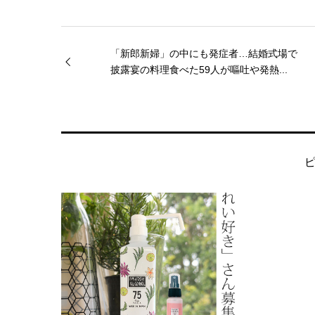
「新郎新婦」の中にも発症者…結婚式場で
披露宴の料理食べた59人が嘔吐や発熱...